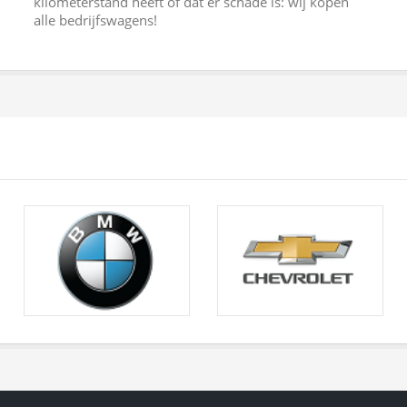
kilometerstand heeft of dat er schade is: wij kopen
alle bedrijfswagens!